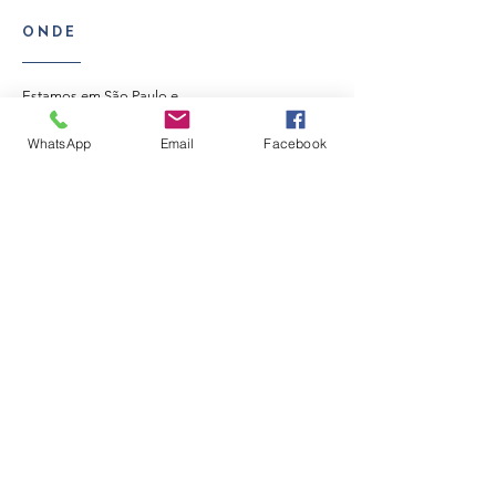
ONDE
Estamos em São Paulo e
fazemos delivery em toda a
WhatsApp
Email
Facebook
região metropolitana.
HORÁRIOS DE ATENDIMENTO
Seg - Sex: atendimento
com horário marcado​​
Sábado: 10h - 17h
Domingo: atendemos
encomendas
CONTATO