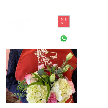
ME
NU