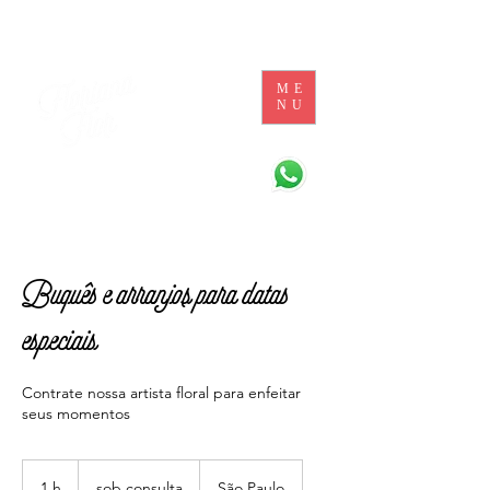
ME
NU
Buquês e arranjos para datas
especiais
Contrate nossa artista floral para enfeitar
seus momentos
sob
consulta
1 h
1
sob consulta
São Paulo