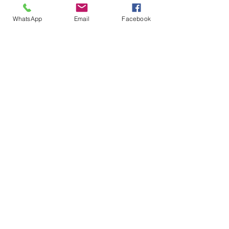
WhatsApp
Email
Facebook
ONDE
Estamos em São Paulo e
fazemos delivery em toda a
região metropolitana.
HORÁRIOS DE ATENDIMENTO
Seg - Sex: atendimento
com horário marcado​​
Sábado: 10h - 17h
Domingo: atendemos
encomendas